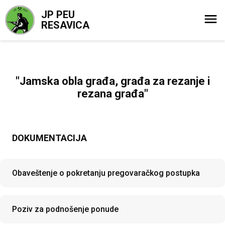
JP PEU
RESAVICA
"Jamska obla građa, građa za rezanje i
rezana građa"
DOKUMENTACIJA
Obaveštenje o pokretanju pregovaračkog postupka
Poziv za podnošenje ponude