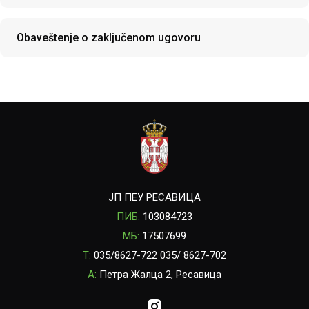
Obaveštenje o zaključenom ugovoru
ЈП ПЕУ РЕСАВИЦА
ПИБ:
103084723
МБ:
17507699
T:
035/8627-722 035/ 8627-702
A:
Петра Жалца 2, Ресавица