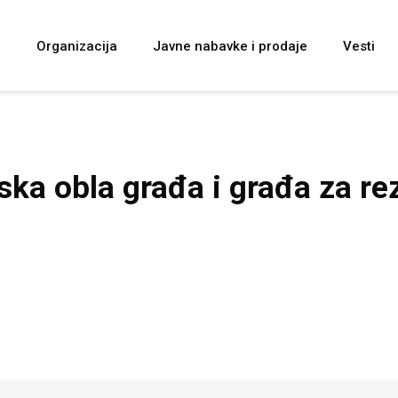
i
Organizacija
Javne nabavke i prodaje
Vesti
ka obla građa i građa za re