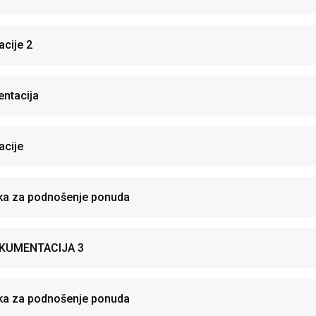
cije 2
ntacija
cije
oka za podnošenje ponuda
KUMENTACIJA 3
oka za podnošenje ponuda