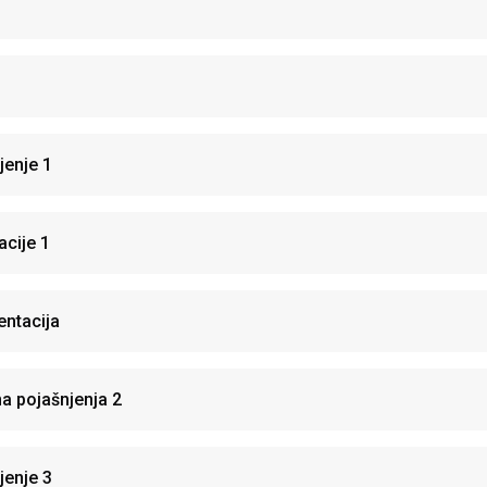
jenje 1
cije 1
ntacija
a pojašnjenja 2
jenje 3