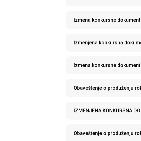
Izmena konkursne dokumenta
Izmenjena konkursna dokume
Izmena konkursne dokumenta
Obaveštenje o produženju r
IZMENJENA KONKURSNA DO
Obaveštenje o produženju r