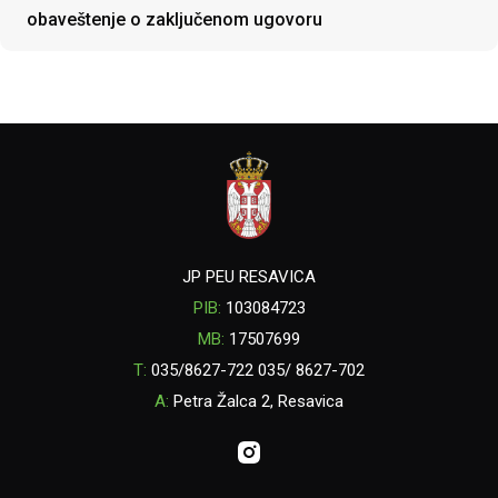
obaveštenje o zaključenom ugovoru
JP PEU RESAVICA
PIB:
103084723
MB:
17507699
T:
035/8627-722 035/ 8627-702
A:
Petra Žalca 2, Resavica