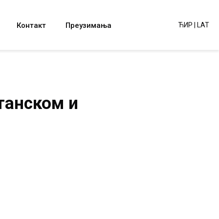
Контакт
Преузимања
ЋИР
|
LAT
танском и