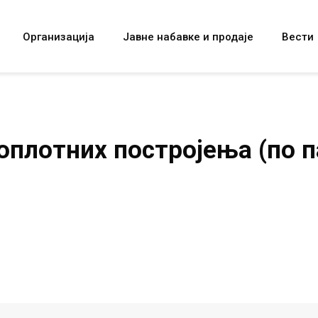
Организација
Јавне набавке и продаје
Вести
оплотних постројења (по п