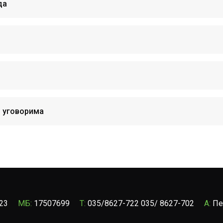
да
 уговорима
23
МБ:
17507699
T:
035/8627-722 035/ 8627-702
A:
Пе