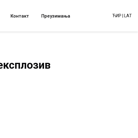
Контакт
Преузимања
ЋИР
|
LAT
експлозив