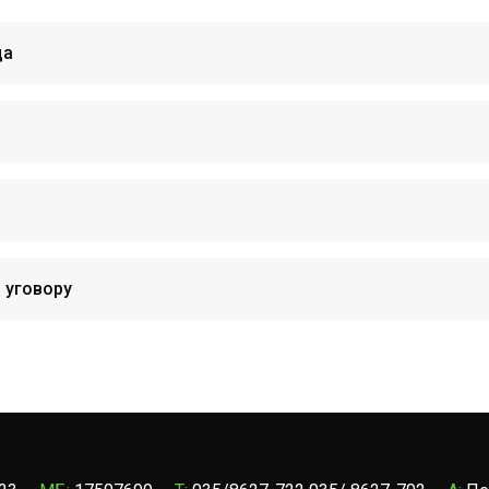
да
 уговору