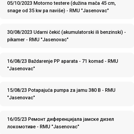
05/10/2023 Motorno testere (dužina mača 45 cm,
snage od 35 kw pa naviše) - RMU "Jasenovac"
30/08/2023 Udarni čekić (akumulatorski ili benzinski) -
pikamer - RMU "Jasenovac"
16/08/23 Baždarenje PP aparata - 71 komad - RMU
"Jasenovac"
15/08/23 Potapajuća pumpa za jamu 380 B - RMU
"Jasenovac"
16/05/23 Ремонт диференцијала јамске дизел
локомотиве - RMU "Jasenovac"