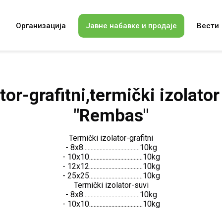
Организација
Јавне набавке и продаје
Вести
tor-grafitni,termički izola
"Rembas"
Termički izolator-grafitni
- 8x8......................................10kg
- 10x10....................................10kg
- 12x12....................................10kg
- 25x25....................................10kg
Termički izolator-suvi
- 8x8......................................10kg
- 10x10....................................10kg