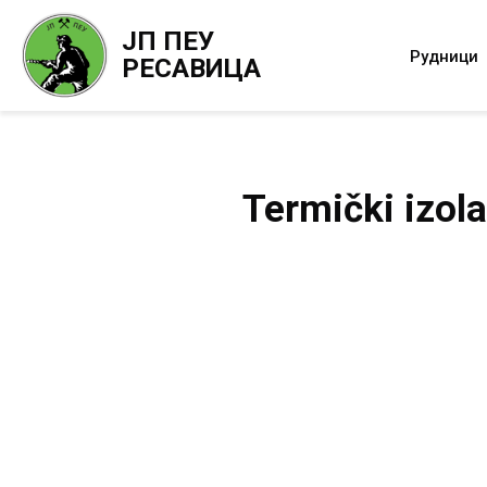
ЈП ПЕУ
Рудници
РЕСАВИЦА
Termički izola