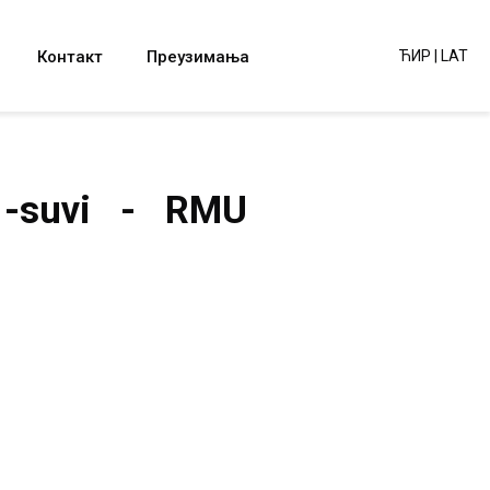
Контакт
Преузимања
ЋИР
|
LAT
tor -suvi - RMU