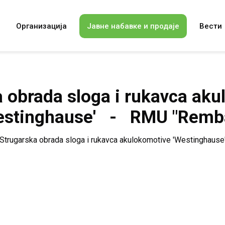
Организација
Јавне набавке и продаје
Вести
 obrada sloga i rukavca ak
estinghause' - RMU "Remb
Strugarska obrada sloga i rukavca akulokomotive 'Westinghause