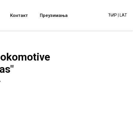
Контакт
Преузимања
ЋИР
|
LAT
ulokomotive
as"
'