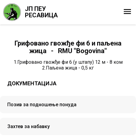
ЈП ПЕУ
РЕСАВИЦА
Грифовано гвожђе фи 6 и паљена
жица - RMU "Bogovina"
1.Грифовано гвожђе фи 6 (у штапу) 12 м - 8 ком
2.Паљена жица - 0,5 кг
ДОКУМЕНТАЦИЈА
Позив за подношење понуда
Захтев за набавку