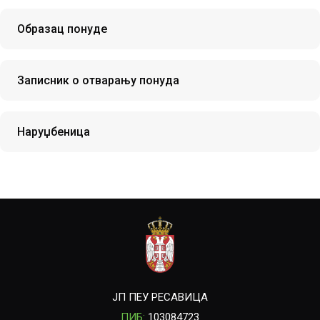
Образац понуде
Записник о отварању понуда
Наруџбеница
ЈП ПЕУ РЕСАВИЦА
ПИБ:
103084723