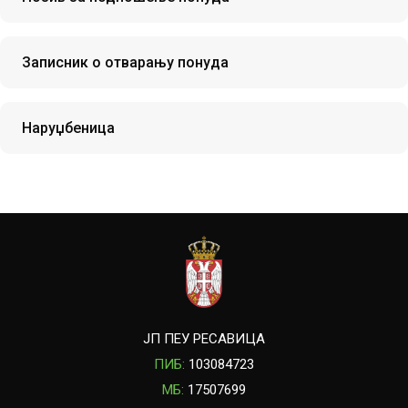
Записник о отварању понуда
Наруџбеница
ЈП ПЕУ РЕСАВИЦА
ПИБ:
103084723
МБ:
17507699