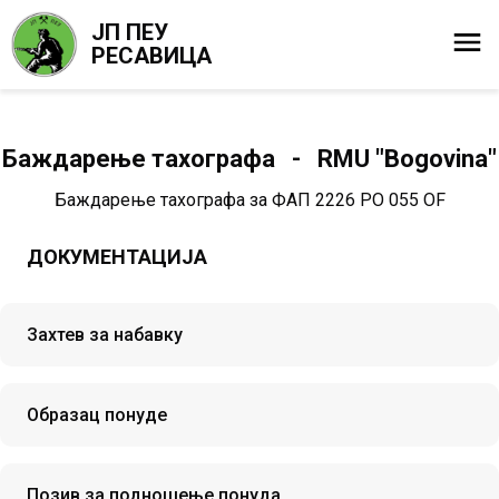
ЈП ПЕУ
РЕСАВИЦА
Баждарење тахографа - RMU "Bogovina"
Баждарење тахографа за ФАП 2226 PО 055 ОF
ДОКУМЕНТАЦИЈА
Захтев за набавку
Образац понуде
Позив за подношење понуда