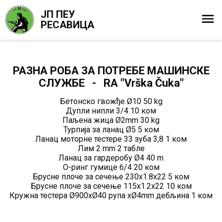
ЈП ПЕУ
РЕСАВИЦА
РАЗНА РОБА ЗА ПОТРЕБЕ МАШИНСКЕ
СЛУЖБЕ - RA "Vrška Čuka"
Бетонско гвожђе Ø10 50 kg
Дупли нипли 3/4 10 ком
Паљена жица Ø2mm 30 kg
Турпија за ланац Ø5 5 ком
Ланац моторне тестере 33 зуба 3,8 1 ком
Лим 2 mm 2 табле
Ланац за гардеробу Ø4 40 m
О-ринг гумице 6/4 20 ком
Брусне плоче за сечење 230x1.8x22 5 ком
Брусне плоче за сечење 115x1.2x22 10 ком
Кружна тестера Ø900xØ40 рупа xØ4mm дебљина 1 ком