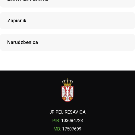
Zapisnik
Narudzbenica
JP PEU RESAVICA
PIB:
103084723
MB:
17507699