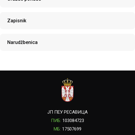
Zapisnik
Narudžbenica
ЈП ПЕУ РЕСАВИЦА
ПИБ:
103084723
МБ:
17507699