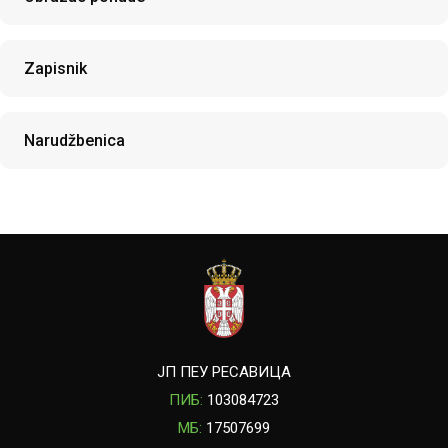
Zapisnik
Narudžbenica
ЈП ПЕУ РЕСАВИЦА
ПИБ:
103084723
МБ:
17507699