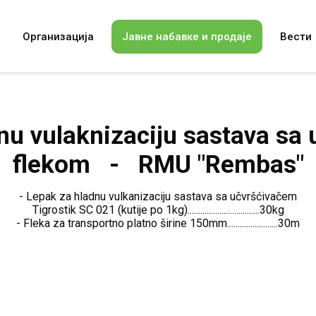
Организација
Јавне набавке и продаје
Вести
nu vulaknizaciju sastava sa 
flekom - RMU "Rembas"
- Lepak za hladnu vulkanizaciju sastava sa učvršćivačem
Tigrostik SC 021 (kutije po 1kg)..................................30kg
- Fleka za transportno platno širine 150mm........................30m