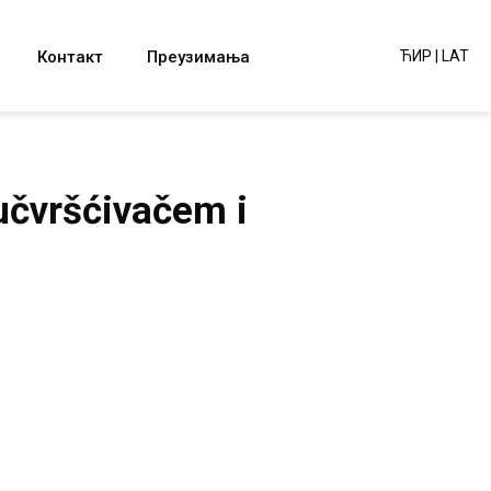
Контакт
Преузимања
ЋИР
|
LAT
učvršćivačem i