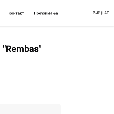
Контакт
Преузимања
ЋИР
|
LAT
U "Rembas"