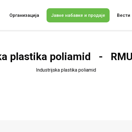
Организација
Јавне набавке и продаје
Вести
ska plastika poliamid - RM
Industrijska plastika poliamid