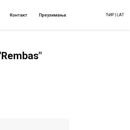
Контакт
Преузимања
ЋИР
|
LAT
 "Rembas"