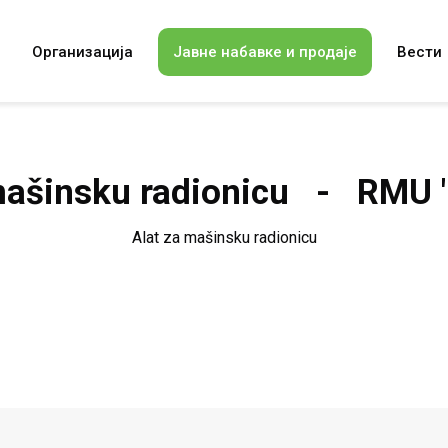
Организација
Јавне набавке и продаје
Вести
mašinsku radionicu - RMU
Alat za mašinsku radionicu