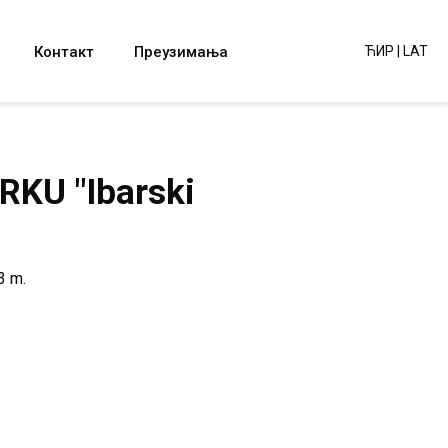
Контакт
Преузимања
ЋИР
|
LAT
KU "Ibarski
3 m.