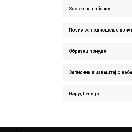
Захтев за набавку
Позив за подношење пону
Образац понуде
Записник и извештај о наб
Наруџбеница