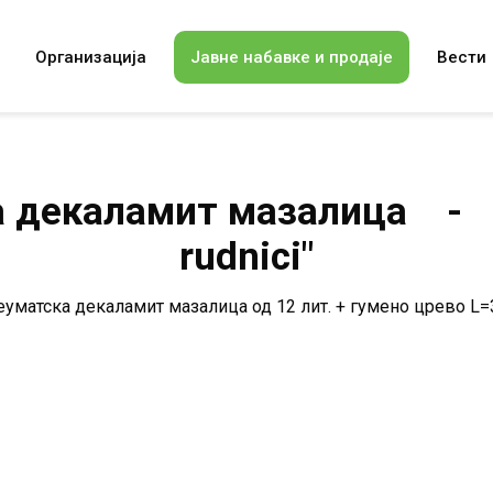
Организација
Јавне набавке и продаје
Вести
 декаламит мазалица - R
rudnici"
уматска декаламит мазалица од 12 лит. + гумено црево L=