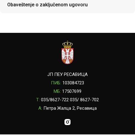
Obaveštenje o zaključenom ugovoru
ЈП ПЕУ РЕСАВИЦА
ПИБ:
103084723
МБ:
17507699
T:
035/8627-722 035/ 8627-702
A:
Петра Жалца 2, Ресавица