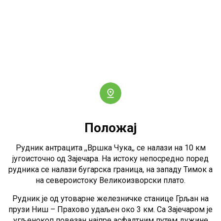
Положај
Рудник антрацита ,,Вршка Чука,, се налази на 10 км
југоисточно од Зајечара. На истоку непосредно поред
рудника се налази бугарска граница, на западу Тимок а
на североистоку Великоизворски плато.
Рудник је од утоварне железничке станице Грљан на
прузи Ниш – Прахово удаљен око 3 км. Са Зајечаром је
угљенокоп повезан најпре асфалтним путем дужине