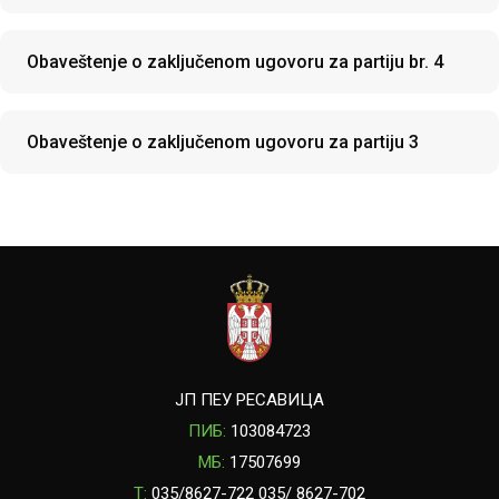
Obaveštenje o zaključenom ugovoru za partiju br. 4
Obaveštenje o zaključenom ugovoru za partiju 3
ЈП ПЕУ РЕСАВИЦА
ПИБ:
103084723
МБ:
17507699
T:
035/8627-722 035/ 8627-702