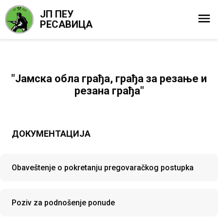
ЈП ПЕУ
РЕСАВИЦА
"Јамска обла грађа, грађа за резање и
резана грађа"
ДОКУМЕНТАЦИЈА
Obaveštenje o pokretanju pregovaračkog postupka
Poziv za podnošenje ponude