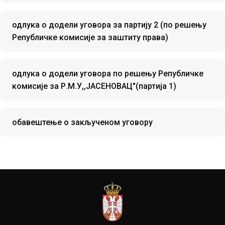
одлука о додели уговора за партију 2 (по решењу
Републичке комисије за заштиту права)
одлука о додели уговора по решењу Републичке
комисије за Р.М.У,,ЈАСЕНОВАЦ"(партија 1)
обавештење о закљученом уговору