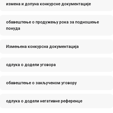
измена и допуна конкурсне документације
обавештење о продужењу рока за подношење
понуда
Измењена конкурсна документација
одлука о додели уговора
oбавештење о закљученом уговору
одлука о додели негативне референце