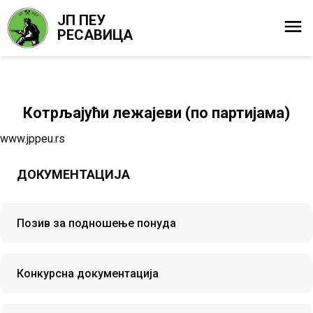
ЈП ПЕУ
РЕСАВИЦА
Котрљајући лежајеви (по партијама)
www.jppeu.rs
ДОКУМЕНТАЦИЈА
Позив за подношење понуда
Конкурсна документација