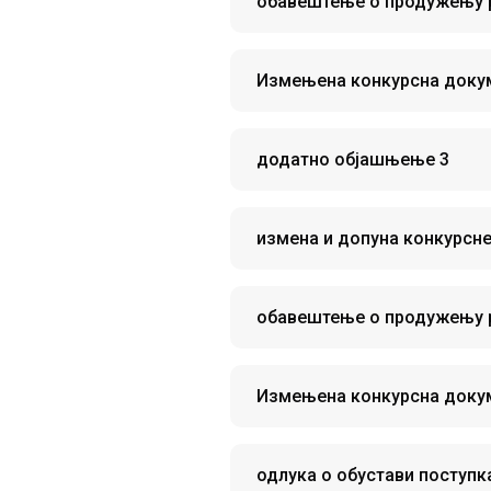
обавештење о продужењу 
Измењена конкурсна доку
додатно објашњење 3
измена и допуна конкурсне
обавештење о продужењу р
Измењена конкурсна докум
одлука о обустави поступк