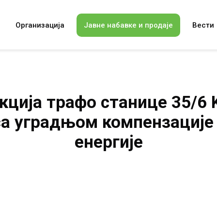
Организација
Јавне набавке и продаје
Вести
кција трафо станице 35/6 
са уградњом компензације
енергије