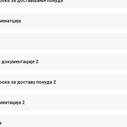
рока за достављање понуда
менатција
 документације 2
ока за доставу понуда 2
ентација 2
а