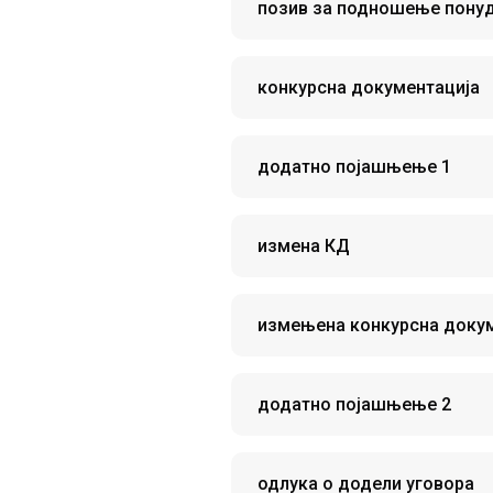
позив за подношење пону
конкурсна документација
додатно појашњење 1
измена КД
измењена конкурсна докум
додатно појашњење 2
одлука о додели уговора