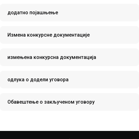
додатно појашњење
Измена конкурсне документације
измењена конкурсна документација
одлука о додели уговора
Обавештење о закљученом уговору