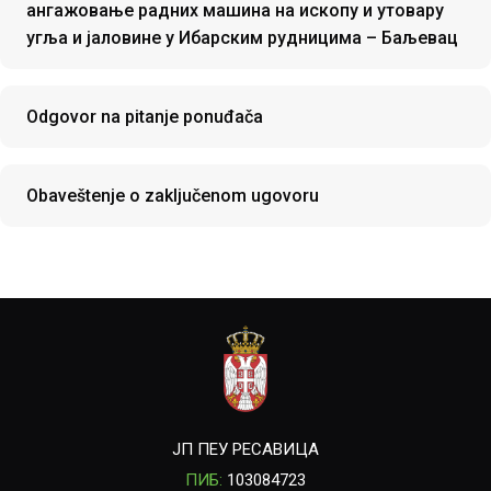
ангажовање радних машина на ископу и утовару
угља и јаловине у Ибарским рудницима – Баљевац
Odgovor na pitanje ponuđača
Obaveštenje o zaključenom ugovoru
ЈП ПЕУ РЕСАВИЦА
ПИБ:
103084723