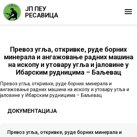
ЈП ПЕУ
РЕСАВИЦА
Превоз угља, откривке, руде борних
минерала и ангажовање радних машина
на ископу и утовару угља и јаловине у
Ибарским рудницима – Баљевац
Превоз угља, откривке, руде борних минерала и
ангажовање радних машина на ископу и утовару угља и
јаловине у Ибарским рудницима – Баљевац
ДОКУМЕНТАЦИЈА
Превоз угља, откривке, руде борних минерала и