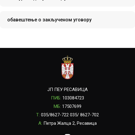
обавештење о закљученом уговору
ЈП ПЕУ РЕСАВИЦА
ПИБ:
103084723
МБ:
17507699
T:
035/8627-722 035/ 8627-702
A:
Петра Жалца 2, Ресавица