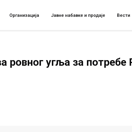
Организација
Јавне набавке и продаје
Вести
за ровног угља за потребе