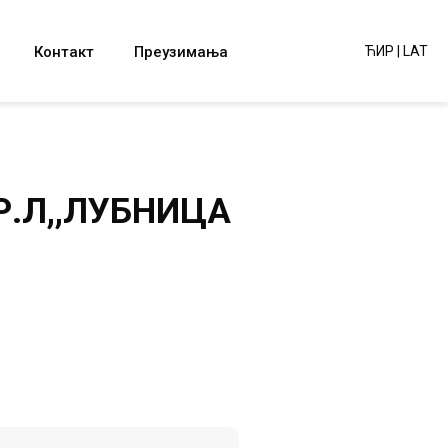
Контакт
Преузимања
ЋИР
|
LAT
 Р.Л,,ЛУБНИЦА