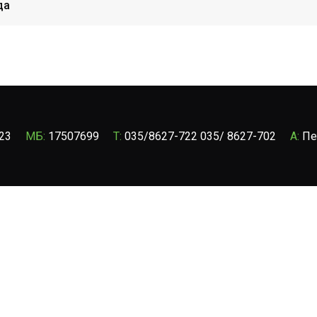
да
23
МБ:
17507699
T:
035/8627-722 035/ 8627-702
A:
Пе