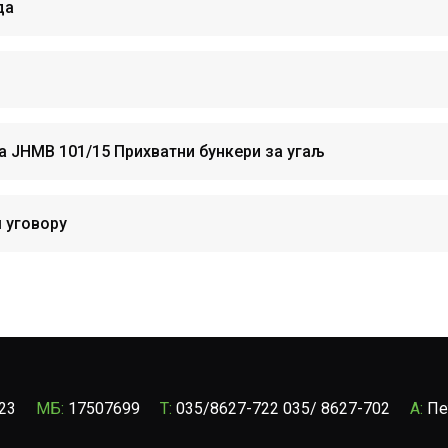
да
а ЈНМВ 101/15 Прихватни бункери за угаљ
 уговору
23
МБ:
17507699
T:
035/8627-722 035/ 8627-702
A:
Пе