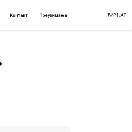
Контакт
Преузимања
ЋИР
|
LAT
љ