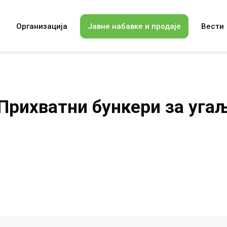
Организација
Јавне набавке и продаје
Вести
Прихватни бункери за уга