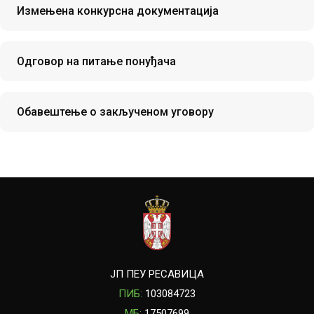
Измењена конкурсна документација
Одговор на питање понуђача
Oбавештење о закљученом уговору
ЈП ПЕУ РЕСАВИЦА
ПИБ:
103084723
МБ:
17507699