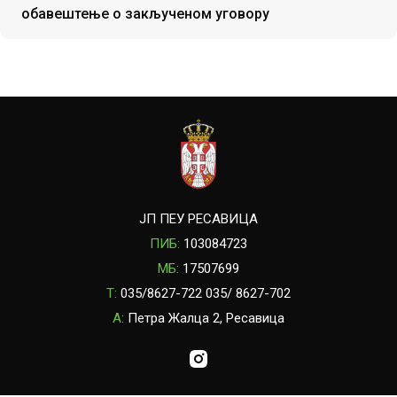
обавештење о закљученом уговору
ЈП ПЕУ РЕСАВИЦА
ПИБ:
103084723
МБ:
17507699
T:
035/8627-722 035/ 8627-702
A:
Петра Жалца 2, Ресавица