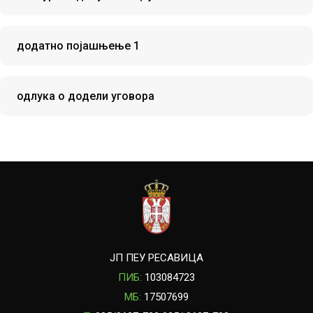
додатно појашњење 1
одлука о додели уговора
ЈП ПЕУ РЕСАВИЦА
ПИБ:
103084723
МБ:
17507699