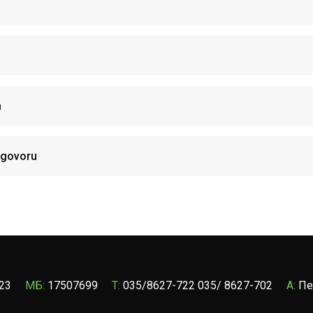
a
ugovoru
23
МБ:
17507699
T:
035/8627-722 035/ 8627-702
A:
Пе