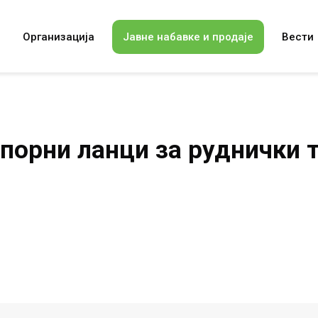
Организација
Јавне набавке и продаје
Вести
порни ланци за руднички 