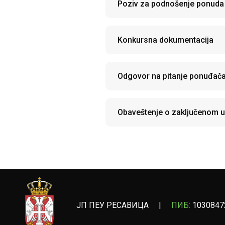
Poziv za podnošenje ponuda
Konkursna dokumentacija
Odgovor na pitanje ponuđač
Obaveštenje o zaključenom 
ЈП ПЕУ РЕСАВИЦА
|
ПИБ:
1030847