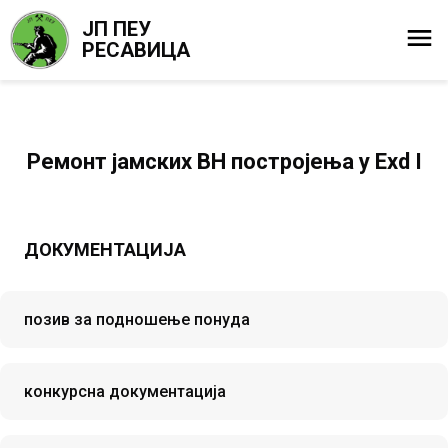
ЈП ПЕУ
РЕСАВИЦА
Ремонт јамских ВН постројења у Exd I
ДОКУМЕНТАЦИЈА
позив за подношење понуда
конкурсна документација