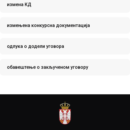
измена КД
измењена конкурсна документација
одлука о додели уговора
oбавештење о закљученом уговору