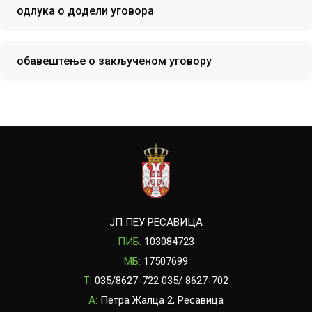
одлука о додели уговора
обавештење о закљученом уговору
ЈП ПЕУ РЕСАВИЦА
ПИБ:
103084723
МБ:
17507699
T:
035/8627-722 035/ 8627-702
A:
Петра Жалца 2, Ресавица