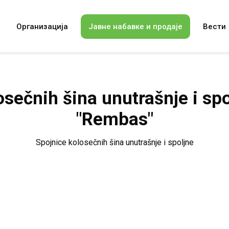
Организација
Јавне набавке и продаје
Вести
osečnih šina unutrašnje i 
"Rembas"
Spojnice kolosečnih šina unutrašnje i spoljne