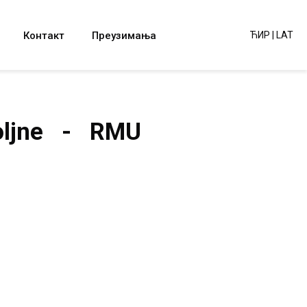
Контакт
Преузимања
ЋИР
|
LAT
spoljne - RMU