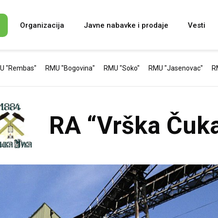
i
Organizacija
Javne nabavke i prodaje
Vesti
U "Rembas"
RMU "Bogovina"
RMU "Soko"
RMU "Jasenovac"
RM
RA “Vrška Čuk