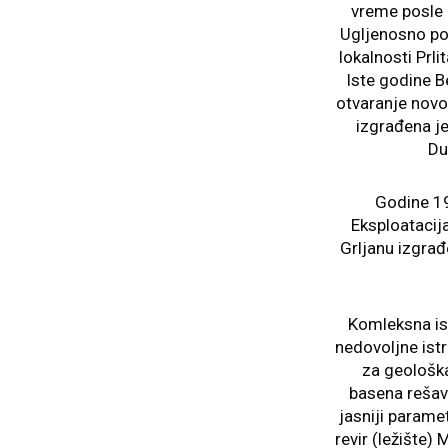
vreme posle o
Ugljenosno pod
lokalnosti Prl
Iste godine B
otvaranje novo
izgrađena j
Du
Godine 19
Eksploatacij
Grljanu izgra
Komleksna is
nedovoljne istr
za geološka
basena rešav
jasniji parame
revir (ležište)