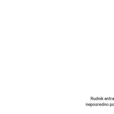
Rudnik antra
neposredno por