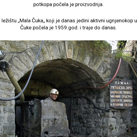
potkopa počela je proizvodnja.
ležištu ,,Mala Čuka,, koji je danas jedini aktivni ugnjenokop 
Čuke počela je 1959.god. i traje do danas.