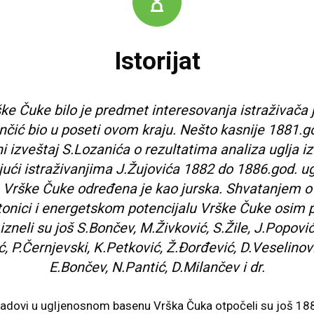
Istorijat
ke Čuke bilo je predmet interesovanja istraživača 
nčić bio u poseti ovom kraju. Nešto kasnije 1881.go
ni izveštaj S.Lozanića o rezultatima analiza uglja i
jući istraživanjima J.Žujovića 1882 do 1886.god. u
 Vrške Čuke određena je kao jurska. Shvatanjem o
ktonici i energetskom potencijalu Vrške Čuke osim
izneli su još S.Bončev, M.Živković, S.Žile, J.Popovi
, P.Černjevski, K.Petković, Ž.Đorđević, D.Veselinovi
E.Bončev, N.Pantić, D.Milančev i dr.
 radovi u ugljenosnom basenu Vrška Čuka otpočeli su još 18