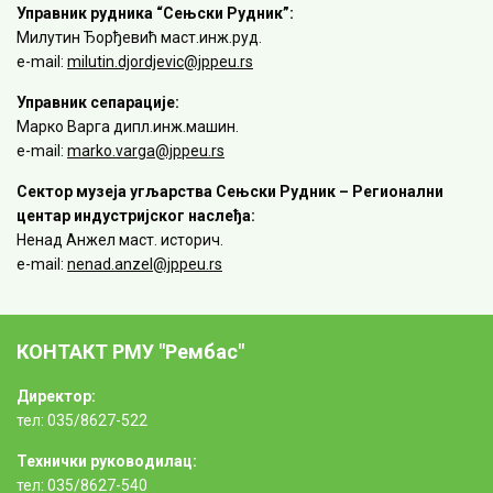
Управник рудника “Сењски Рудник”:
Милутин Ђорђевић маст.инж.руд.
e-mail:
milutin.djordjevic@jppeu.rs
Управник сепарације:
Марко Варга дипл.инж.машин.
e-mail:
marko.varga@jppeu.rs
Сектор музеја угљарства Сењски Рудник – Регионални
центар индустријског наслеђа:
Ненад Анжел маст. историч.
e-mail:
nenad.anzel@jppeu.rs
КОНТАКТ РМУ "Рембас"
Директор:
тел: 035/8627-522
Технички руководилац:
тел: 035/8627-540