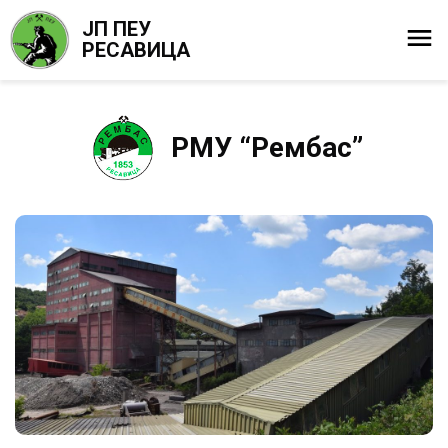
ЈП ПЕУ
РЕСАВИЦА
РМУ “Рембас”