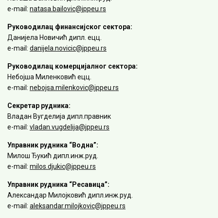
e-mail:
natasa.bailovic@jppeu.rs
Руководилац финансијског сектора:
Данијела Новичић дипл. ецц.
e-mail:
danijela.novicic@jppeu.rs
Руководилац комерцијалног сектора:
Небојша Миленковић ецц.
e-mail:
nebojsa.milenkovic@jppeu.rs
Секретар рудника:
Владан Вугделија дипл.правник
e-mail:
vladan.vugdelija@jppeu.rs
Управник рудника “Водна”:
Милош Ђукић дипл.инж.руд.
e-mail:
milos.djukic@jppeu.rs
Управник рудника “Ресавица”:
Александар Милојковић дипл.инж.руд.
e-mail:
aleksandar.milojkovic@jppeu.rs