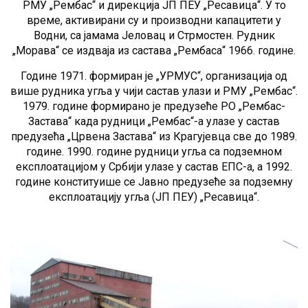
РМУ „Рембас“ и дирекција ЈП ПЕУ „Ресавица“. У то
време, активирани су и производни капацитети у
Водни, са јамама Јеловац и Стрмостен. Рудник
„Морава“ се издваја из састава „Рембаса“ 1966. године.
Године 1971. формиран је „УРМУС“, организација од
више рудника угља у чији састав улази и РМУ „Рембас“.
1979. године формирано је предузеће РО „Рембас-
Застава“ када рудници „Рембас“-а улазе у састав
предузећа „Црвена Застава“ из Крагујевца све до 1989.
године. 1990. године рудници угља са подземном
експлоатацијом у Србији улазе у састав ЕПС-а, а 1992.
године конституише се Јавно предузеће за подземну
експлоатацију угља (ЈП ПЕУ) „Ресавица“.