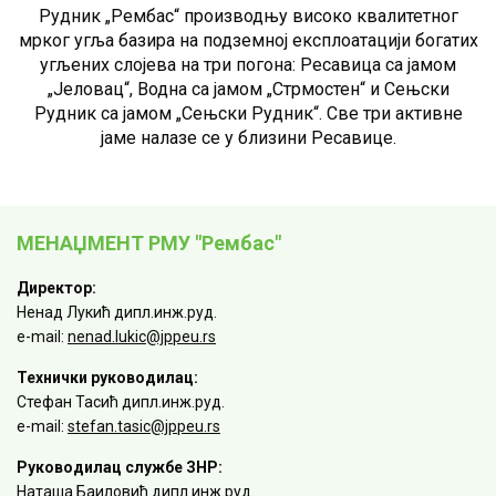
Рудник „Рембас“ производњу високо квалитетног
мрког угља базира на подземној експлоатацији богатих
угљених слојева на три погона: Ресавица са јамом
„Јеловац“, Водна са јамом „Стрмостен“ и Сењски
Рудник са јамом „Сењски Рудник“. Све три активне
јаме налазе се у близини Ресавице.
МЕНАЏМЕНТ РМУ "Рембас"
Директор:
Ненад Лукић дипл.инж.руд.
e-mail:
nenad.lukic@jppeu.rs
Технички руководилац:
Стефан Тасић дипл.инж.руд.
e-mail:
stefan.tasic@jppeu.rs
Руководилац службе ЗНР:
Наташа Баиловић дипл.инж.руд.