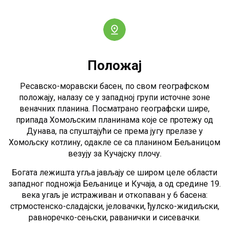
Положај
Ресавско-моравски басен, по свом географском
положају, налазу се у западној групи источне зоне
веначних планина. Посматрано географски шире,
припада Хомољским планинама које се протежу од
Дунава, па спуштајући се према југу прелазе у
Хомољску котлину, одакле се са планином Бељаницом
везују за Кучајску плочу.
Богата лежишта угља јављају се широм целе области
западног подножја Бељанице и Кучаја, а од средине 19.
века угаљ је истраживан и откопаван у 6 басена:
стрмостенско-сладајски, јеловачки, ђулско-жидиљски,
равноречко-сењски, раванички и сисевачки.