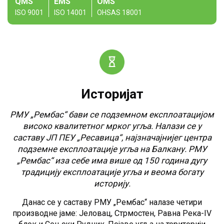
QMS
EMS
OMS
ISO 9001
ISO 14001
OHSAS 18001
Историјат
РМУ „Рембас“ бави се подземном експлоатацијом
високо квалитетног мрког угља. Налази се у
саставу ЈП ПЕУ „Ресавица“, најзначајнијег центра
подземне експлоатације угља на Балкану. РМУ
„Рембас“ иза себе има више од 150 година дугу
традицију експлоатације угља и веома богату
историју.
Данас се у саставу РМУ „Рембас“ налазе четири
производне јаме: Јеловац, Стрмостен, Равна Река-IV