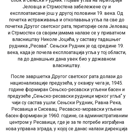
блок и Сењски Рудник. Појаве угља на територији
Јеловца и Стрмостена забележене су и
експлоатаисане још у другој половини 19. века. Од
почетка истраживања и откопавања угља па све до
почетка Другог светског рата, територије села Јеловац
и Стрмостен са својим јамама налазе се у приватном
власништву Николе Јоцића, у саставу тадашњег
рудника „Ресава“. Сењски Рудник је од средине 19.
века, када је почела експлоатација угља у тој области,
па до данашњих дана увек био у државном
власништву.
После завpшетка Другог светског рата долази до
национализације предузећа, у оквиру чега је, 1945.
године формиран Сењско-ресавски угљени басен и
предузеће „Сењско-ресавски рудници мрког угља“ у
чији су састав ушли: Сењски Рудник, Равна Река,
Ресавица и Сисевац. Ресавско-моравски угљени
басен формиран је 1960. године, са административним
центром у Ресавици, где је за те потребе изграђена
нова управна зграда, у којој се данас налази дирекција