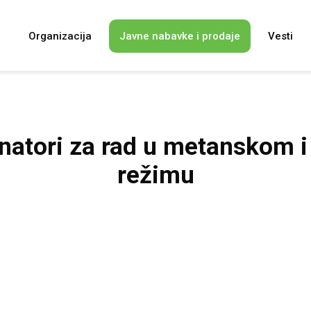
i
Organizacija
Javne nabavke i prodaje
Vesti
tonatori za rad u metanskom
režimu