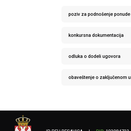
poziv za podnošenje ponude
konkursna dokumentacija
odluka o dodeli ugovora
obaveštenje o zaključenom 