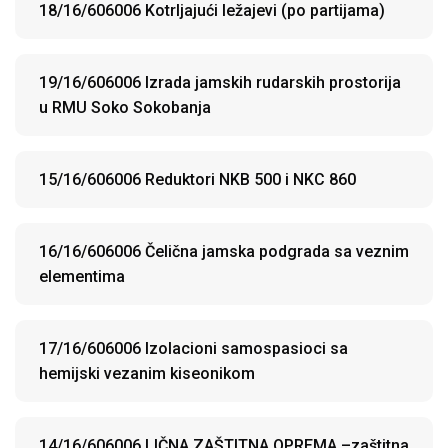
18/16/606006 Kotrljajući ležajevi (po partijama)
19/16/606006 Izrada jamskih rudarskih prostorija
u RMU Soko Sokobanja
15/16/606006 Reduktori NKB 500 i NKC 860
16/16/606006 Čelična jamska podgrada sa veznim
elementima
17/16/606006 Izolacioni samospasioci sa
hemijski vezanim kiseonikom
14/16/606006 LIČNA ZAŠTITNA OPREMA –zaštitna