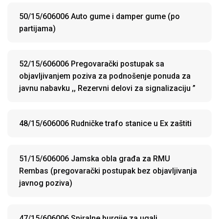
50/15/606006 Auto gume i damper gume (po
partijama)
52/15/606006 Pregovarački postupak sa
objavljivanjem poziva za podnošenje ponuda za
javnu nabavku ,, Rezervni delovi za signalizaciju ”
48/15/606006 Rudničke trafo stanice u Ex zaštiti
51/15/606006 Jamska obla građa za RMU
Rembas (pregovarački postupak bez objavljivanja
javnog poziva)
47/15/606006 Spiralne burgije za ugalj