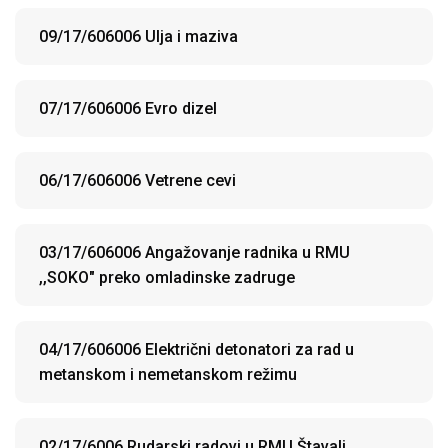
09/17/606006 Ulja i maziva
07/17/606006 Evro dizel
06/17/606006 Vetrene cevi
03/17/606006 Angažovanje radnika u RMU
,,SOKO" preko omladinske zadruge
04/17/606006 Električni detonatori za rad u
metanskom i nemetanskom režimu
02/17/6006 Rudarski radovi u RMU Štavalj