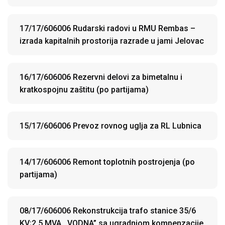
17/17/606006 Rudarski radovi u RMU Rembas –
izrada kapitalnih prostorija razrade u jami Jelovac
16/17/606006 Rezervni delovi za bimetalnu i
kratkospojnu zaštitu (po partijama)
15/17/606006 Prevoz rovnog uglja za RL Lubnica
14/17/606006 Remont toplotnih postrojenja (po
partijama)
08/17/606006 Rekonstrukcija trafo stanice 35/6
KV;2,5 MVA ,,VODNA” sa ugradnjom kompenzacije