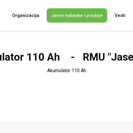
i
Organizacija
Javne nabavke i prodaje
Vesti
lator 110 Ah - RMU "Jase
Akumulator 110 Ah