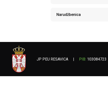
Narudžbenica
JP PEU RESAVICA
|
PIB:
103084723