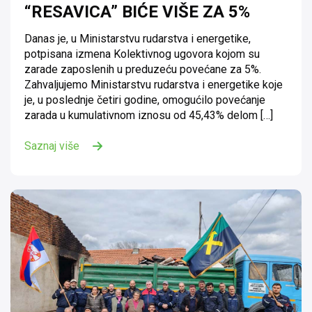
“RESAVICA” BIĆE VIŠE ZA 5%
Danas je, u Ministarstvu rudarstva i energetike,
potpisana izmena Kolektivnog ugovora kojom su
zarade zaposlenih u preduzeću povećane za 5%.
Zahvaljujemo Ministarstvu rudarstva i energetike koje
je, u poslednje četiri godine, omogućilo povećanje
zarada u kumulativnom iznosu od 45,43% delom […]
Saznaj više