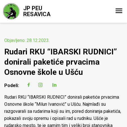
JP PEU
RESAVICA
Objavljeno: 28.12.2023.
Rudari RKU “IBARSKI RUDNICI”
donirali paketiće prvacima
Osnovne škole u Ušću
Podeli:
Rudari RKU “IBARSKI RUDNICI” donirali paketiće prvacima
Osnovne škole “Milun Ivanović” u Ušću. Najmlađi su
razgovarali sa rudarima koji su im, pored doniranja paketića,
pokazali svoju opremu i opisali rad u rudniku. Ušće je
rudarsko mesto, te je samim tim i veliki broj stanovnika