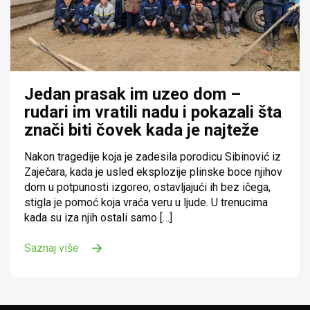
Jedan prasak im uzeo dom –
rudari im vratili nadu i pokazali šta
znači biti čovek kada je najteže
Nakon tragedije koja je zadesila porodicu Sibinović iz
Zaječara, kada je usled eksplozije plinske boce njihov
dom u potpunosti izgoreo, ostavljajući ih bez ičega,
stigla je pomoć koja vraća veru u ljude. U trenucima
kada su iza njih ostali samo […]
Saznaj više