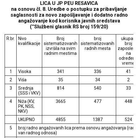
LICA U JP PEU RESAVICA
na osnovu čl. 8. Uredbe o postupku za pribavljanje
saglasnosti za novo zapošljavanje i dodatno radno
angažovanje kod korisnika javnih sredstava
(''Službeni glasnik RS broj 159/20)
R.br.
Nivo
Broj
broj
ukupan
kvalifikacije
sistematizovanih
sistematizovanih
broj
izvršila na svim
radnih mesta
zaposleni
radnim mestima
na
određeno
vreme
1
Visoka
341
336
41
2
Viša
35
34
2
3
Srednja
814
540
33
(SSS i VKV)
4
Niža (KV,
3665
477
448
PK, NSS,
NKV)
UKUPNO
4855
1387
524
5
broj radno angažovanih lica prema osnovu angažovanja (rad
van radnog odnosa)