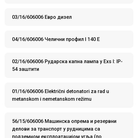
03/16/606006 Евро дизел
04/16/606006 Челични профил I 140 E
02/16/606006 Рударска капна лампа у Exs I: IP-
54 заштити
01/16/606006 Električni detonatori za rad u
metanskom i nemetanskom režimu
56/15/606006 Машинска опрема и резервни
делови за транспорт у рудницима са
подземном експлоатацијом угља (по