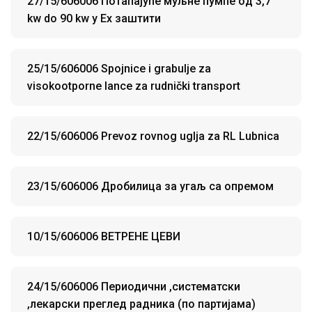
27/15/606006 Потапајуће муљне пумпe oд 3,7
kw do 90 kw у Ex заштити
25/15/606006 Spojnice i grabulje za
visokootporne lance za rudnički transport
22/15/606006 Prevoz rovnog uglja za RL Lubnica
23/15/606006 Дробилица за угаљ са опремом
10/15/606006 ВЕТРЕНЕ ЦЕВИ
24/15/606006 Периодични ,систематски
,лекарски преглед радника (по партијама)