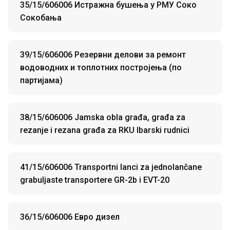
35/15/606006 Истражна бушења у РМУ Соко
Сокобања
39/15/606006 Резервни делови за ремонт
водоводних и топлотних постројења (по
партијама)
38/15/606006 Jamska obla građa, građa za
rezanje i rezana građa za RKU Ibarski rudnici
41/15/606006 Transportni lanci za jednolančane
grabuljaste transportere GR-2b i EVT-20
36/15/606006 Евро дизел