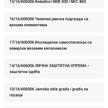
15/16/606006 Reduktori NKB 500 i NKC 860
16/16/606006 Челична јамска подграда са
везним елементима
17/16/606006 Изолациони самоспасиоци са
хемијски везаним кисеоником
14/16/606006 ЛИЧНА ЗАШТИТНА ОПРЕМА –
заштитна одећа
10/16/606006 Jamska obla građa i građa za
rezanje