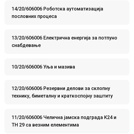
14/20/606006 Роботска аутоматизација
пословних процеса
13/20/606006 Електрична енергија за потпуно
снабдевање
10/20/606006 Уља и мазива
12/20/606006 Резервни делови за склопну
технику, биметалну и краткоспојну заштиту
11/20/606006 Челична јамска подграда К24 и
ТH 29 са везним елементима