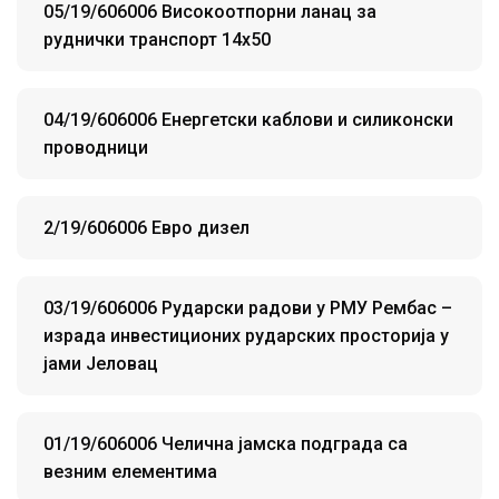
05/19/606006 Високоотпорни ланац за
руднички транспорт 14х50
04/19/606006 Енергетски каблови и силиконски
проводници
2/19/606006 Евро дизел
03/19/606006 Рударски радови у РМУ Рембас –
израда инвестиционих рударских просторија у
јами Јеловац
01/19/606006 Челична јамска подграда са
везним елементима