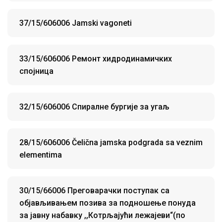
37/15/606006 Jamski vagoneti
33/15/606006 Ремонт хидродинамичких
спојница
32/15/606006 Спиралне бургије за угаљ
28/15/606006 Čelična jamska podgrada sa veznim
elementima
30/15/66006 Преговарачки поступак са
објављивањем позива за подношење понуда
за јавну набавку ,,Котрљајући лежајеви“(по