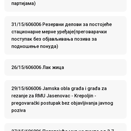
партијама)
31/15/606006 Резервни делови за постојеће
стационарне мерне уређаје(преговарачки
поступак без објављивања позива за
подношење понуда)
26/15/606006 Лак жица
29/15/606006 Jamska obla građa i građa za
rezanje za RMU Jasenovac - Krepoljin -
pregovarački postupak bez objavljivanja javnog
poziva