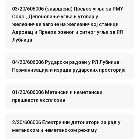
03/20/606006 (завршена) Превоз угља за РМУ
Соко , Депоновање угља и утовар у
железничке вагоне на железничкој станици
Адровац и Превоз ровног и ситног угља за РЛ
Лубница
04/20/606006 Рударски радови у РЛ Лубница –
Перманизација и израда рударских просторија
01/20/606006 Метански и неметански
прашкасти експлозив
2/20/606006 Електрични детонатори за рад у
метанском и неметанском режиму