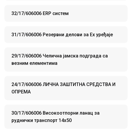
32/17/606006 ERP систем
31/17/606006 Резервни делови за Ех уређаје
29/17/606006 Челична јамска подграда са
везним елементима
24/17/606006 ЛИЧНА ЗАШТИТНА СРЕДСТВА И
ОПРЕМА
30/17/606006 Високоотпорни ланац за
руднички транспорт 14х50