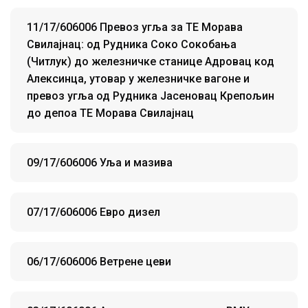
11/17/606006 Превоз угља за ТЕ Морава
Свилајнац: од Рудника Соко Сокобања
(Читлук) до железничке станице Адровац код
Алексинца, утовар у железничке вагоне и
превоз угља од Рудника Јасеновац Крепољин
до депоа ТЕ Морава Свилајнац
09/17/606006 Уља и мазива
07/17/606006 Eвро дизел
06/17/606006 Ветрене цеви