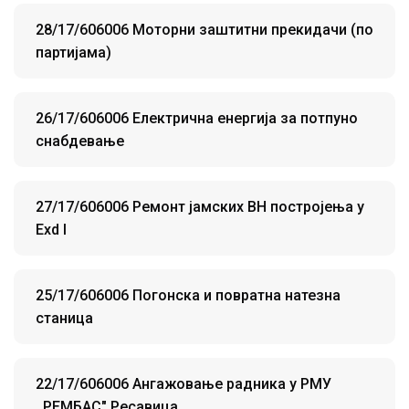
28/17/606006 Моторни заштитни прекидачи (по
партијама)
26/17/606006 Електрична енергија за потпуно
снабдевање
27/17/606006 Ремонт јамских ВН постројења у
Exd I
25/17/606006 Погонска и повратна натезна
станица
22/17/606006 Ангажовање радника у РМУ
,,РЕМБАС" Ресавица