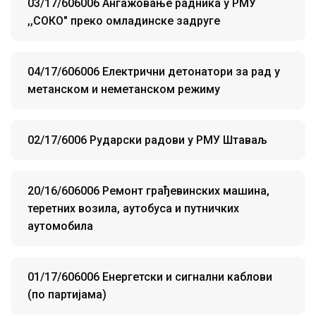
03/17/606006 Ангажовање радника у РМУ
,,СОКО" преко омладинске задруге
04/17/606006 Електрични детонатори за рад у
метанском и неметанском режиму
02/17/6006 Рударски радови у РМУ Штаваљ
20/16/606006 Ремонт грађевинских машина,
теретних возила, аутобуса и путничких
аутомобила
01/17/606006 Енергетски и сигнални каблови
(по партијама)