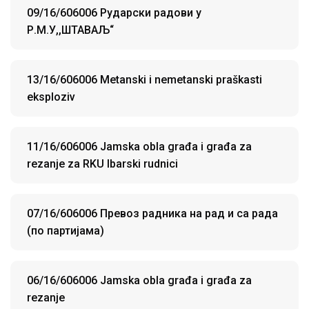
09/16/606006 Рударски радови у
Р.М.У,,ШТАВАЉ“
13/16/606006 Metanski i nemetanski praškasti
eksploziv
11/16/606006 Jamska obla građa i građa za
rezanje za RKU Ibarski rudnici
07/16/606006 Превоз радника на рад и са рада
(по партијама)
06/16/606006 Jamska obla građa i građa za
rezanje