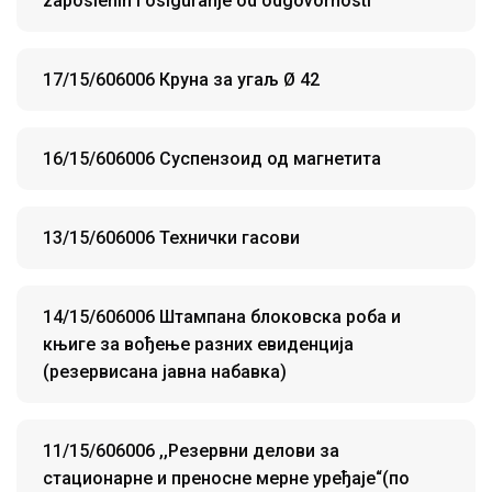
zaposlenih i osiguranje od odgovornosti
17/15/606006 Круна за угаљ Ø 42
16/15/606006 Суспензоид од магнетита
13/15/606006 Технички гасови
14/15/606006 Штампана блоковска роба и
књигe за вођење разних евиденција
(резервисана јавна набавка)
11/15/606006 ,,Резервни делови за
стационарне и преносне мерне уређаје“(по