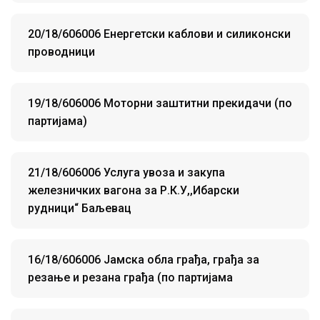
20/18/606006 Енергетски каблови и силиконски
проводници
19/18/606006 Моторни заштитни прекидачи (по
партијама)
21/18/606006 Услуга увоза и закупа
железничких вагона за Р.К.У,,Ибарски
рудници“ Баљевац
16/18/606006 Јамска обла грађа, грађа за
резање и резана грађа (по партијама