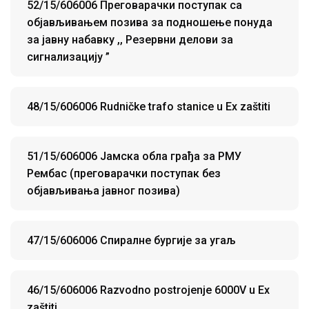
52/15/606006 Преговарачки поступак са
објављивањем позива за подношење понуда
за јавну набавку ,, Резервни делови за
сигнализацију ”
48/15/606006 Rudničke trafo stanice u Ex zaštiti
51/15/606006 Јамска обла грађа за РМУ
Рембас (преговарачки поступак без
објављивања јавног позива)
47/15/606006 Спиралне бургије за угаљ
46/15/606006 Razvodno postrojenje 6000V u Ex
zaštiti