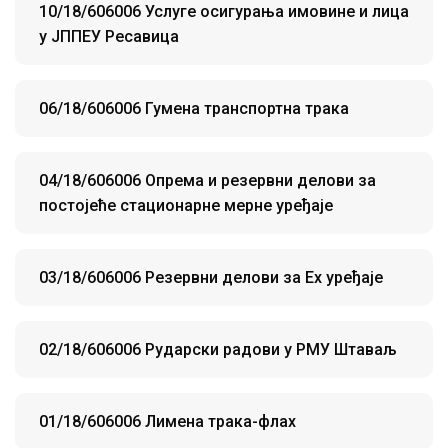
10/18/606006 Услуге осигурања имовине и лица
у ЈППЕУ Ресавица
06/18/606006 Гумена транспортна трака
04/18/606006 Опрема и резервни делови за
постојеће стационарне мерне уређаје
03/18/606006 Резервни делови за Ех уређаје
02/18/606006 Рударски радови у РМУ Штаваљ
01/18/606006 Лимена трака-флах