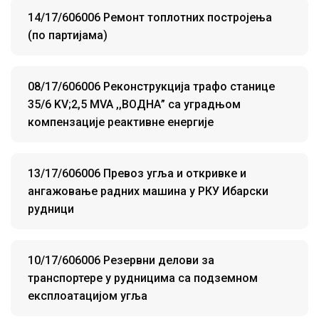
14/17/606006 Ремонт топлотних постројења
(по партијама)
08/17/606006 Реконструкција трафо станице
35/6 KV;2,5 MVA ,,ВОДНА” са уградњом
компензације реактивне енергије
13/17/606006 Превоз угља и откривке и
ангажовање радних машина у РКУ Ибарски
рудници
10/17/606006 Резервни делови за
транспортере у рудницима са подземном
експлоатацијом угља